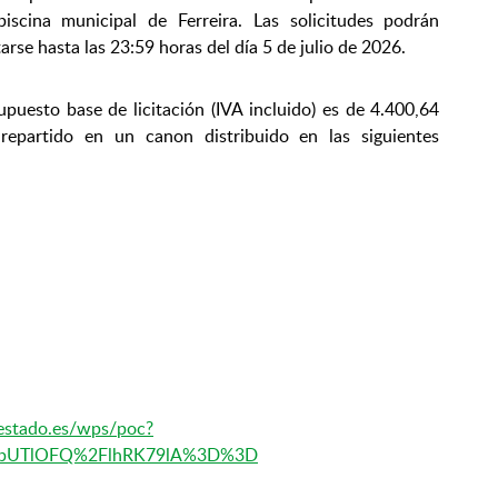
piscina municipal de Ferreira. Las solicitudes podrán
arse hasta las 23:59 horas del día 5 de julio de 2026.
upuesto base de licitación (IVA incluido) es de 4.400,64
 repartido en un canon distribuido en las siguientes
lestado.es/wps/poc?
bF95UbUTlOFQ%2FlhRK79lA%3D%3D