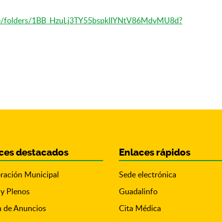
rive/folders/1BB_HzuLj3TY55bspkIIYNtV86MdvMU8d?
ces destacados
Enlaces rápidos
ración Municipal
Sede electrónica
 y Plenos
Guadalinfo
n de Anuncios
Cita Médica